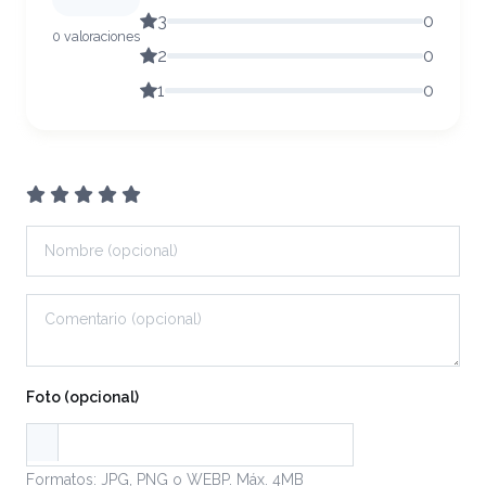
3
0
0 valoraciones
2
0
1
0
Foto (opcional)
Formatos: JPG, PNG o WEBP. Máx. 4MB