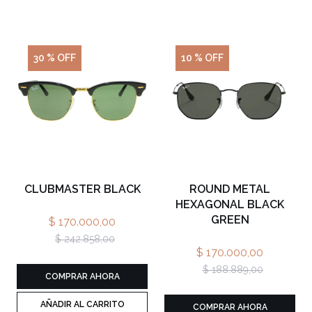
30 % OFF
10 % OFF
CLUBMASTER BLACK
ROUND METAL
HEXAGONAL BLACK
GREEN
$ 170.000,00
$ 242.858,00
$ 170.000,00
$ 188.889,00
COMPRAR AHORA
AÑADIR AL CARRITO
COMPRAR AHORA