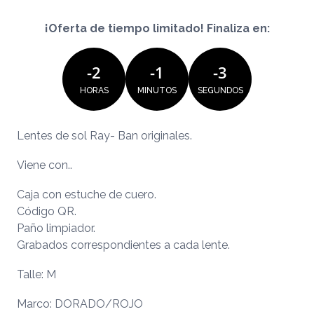
¡Oferta de tiempo limitado! Finaliza en:
-
2
-
1
-
3
HORAS
MINUTOS
SEGUNDOS
Lentes de sol Ray- Ban originales.
Viene con..
Caja con estuche de cuero.
Código QR.
Paño limpiador.
Grabados correspondientes a cada lente.
Talle: M
Marco: DORADO/ROJO