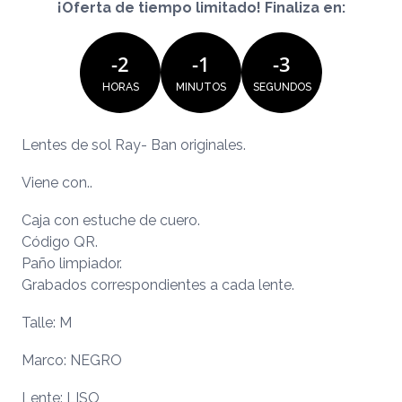
¡Oferta de tiempo limitado! Finaliza en:
-
2
-
1
-
3
HORAS
MINUTOS
SEGUNDOS
Lentes de sol Ray- Ban originales.
Viene con..
Caja con estuche de cuero.
Código QR.
Paño limpiador.
Grabados correspondientes a cada lente.
Talle: M
Marco: NEGRO
Lente: LISO