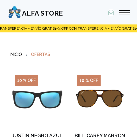
ALFA STORE
RANSFERENCIA + ENVÍO GRATIS
15% OFF CON TRANSFERENCIA + ENVÍO GRATIS
15
INICIO
OFERTAS
10 % OFF
10 % OFF
JUSTIN NEGRO AZUL
BILL CAREY MARRON